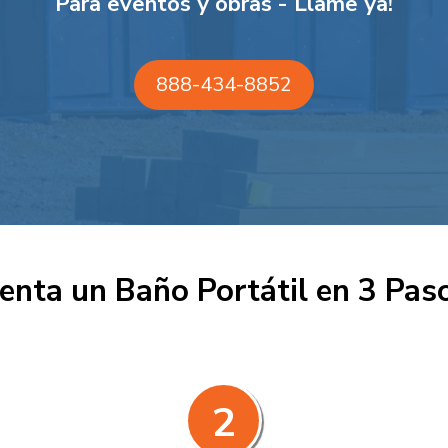
Para eventos y obras - Llame ya!
888-434-8852
enta un Baño Portátil en 3 Pas
2